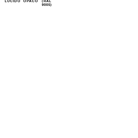
LUCIDO
OPACO
(RAL
9005)