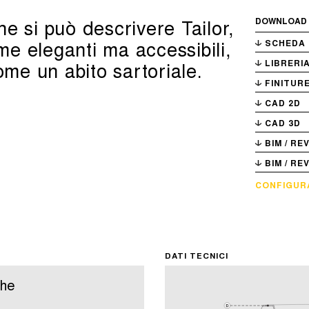
e si può descrivere Tailor,
DOWNLOAD
rme eleganti ma accessibili,
SCHEDA 
ome un abito sartoriale.
LIBRERIA
FINITUR
CAD 2D
CAD 3D
BIM / RE
BIM / RE
CONFIGUR
DATI TECNICI
che