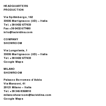
HEADQUARTERS
PRODUCTION
Via Spilimbergo, 162
33035 Martignacco (UD) – Italia
Tel. +39 0432 677433
Fax +39 0432 677480
info@lacividina.com
COMPANY
SHOWROOM
Via Lungolavia, 1
33035 Martignacco (UD) – Italia
Tel. +39 0432 677433
Google Maps
MILANO
SHOWROOM
Palazzo Borromeo d’Adda
Via Manzoni, 41
20121 Milano – Italia
Tel. +39 345 8350810
milanoshowroom@lacividina.com
Google Maps