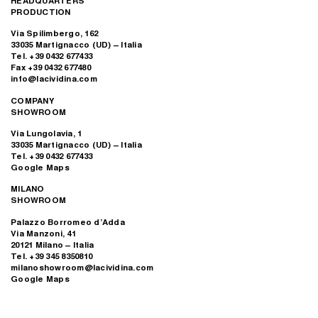
HEADQUARTERS
PRODUCTION
Via Spilimbergo, 162
33035 Martignacco (UD) – Italia
Tel. +39 0432 677433
Fax +39 0432 677480
info@lacividina.com
COMPANY
SHOWROOM
Via Lungolavia, 1
33035 Martignacco (UD) – Italia
Tel. +39 0432 677433
Google Maps
MILANO
SHOWROOM
Palazzo Borromeo d’Adda
Via Manzoni, 41
20121 Milano – Italia
Tel. +39 345 8350810
milanoshowroom@lacividina.com
Google Maps