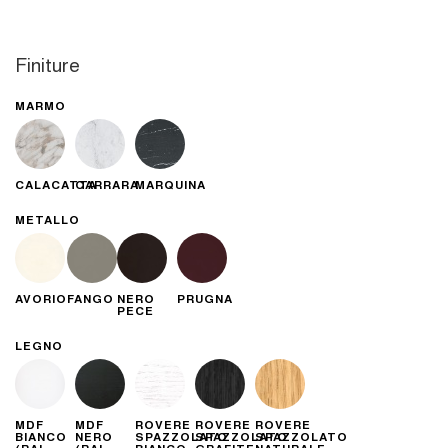
Finiture
MARMO
CALACATTA
CARRARA
MARQUINA
METALLO
AVORIO
FANGO
NERO
PRUGNA
PECE
LEGNO
MDF
MDF
ROVERE
ROVERE
ROVERE
BIANCO
NERO
SPAZZOLATO
SPAZZOLATO
SPAZZOLATO