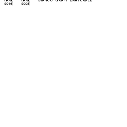
(RAL
(RAL
BIANCO
GRAFITE
NATURALE
9016)
9005)