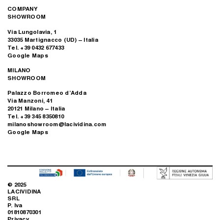
COMPANY
SHOWROOM
Via Lungolavia, 1
33035 Martignacco (UD) – Italia
Tel. +39 0432 677433
Google Maps
MILANO
SHOWROOM
Palazzo Borromeo d’Adda
Via Manzoni, 41
20121 Milano – Italia
Tel. +39 345 8350810
milanoshowroom@lacividina.com
Google Maps
© 2025
LACIVIDINA
SRL
P. Iva
01810870301
Privacy