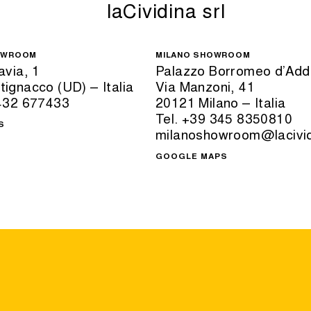
laCividina srl
OWROOM
MILANO SHOWROOM
avia, 1
Palazzo Borromeo d’Ad
ignacco (UD) – Italia
Via Manzoni, 41
0432 677433
20121 Milano – Italia
Tel. +39 345 8350810
S
milanoshowroom@lacivi
GOOGLE MAPS