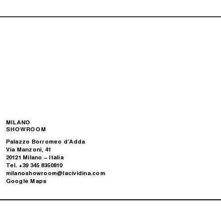
MILANO
SHOWROOM
Palazzo Borromeo d’Adda
Via Manzoni, 41
20121 Milano – Italia
Tel. +39 345 8350810
milanoshowroom@lacividina.com
Google Maps