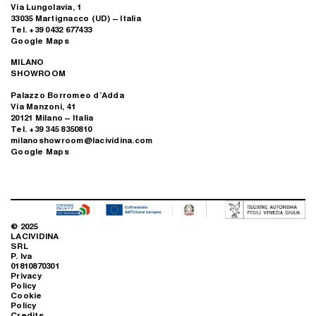
Via Lungolavia, 1
33035 Martignacco (UD) – Italia
Tel. +39 0432 677433
Google Maps
MILANO
SHOWROOM
Palazzo Borromeo d’Adda
Via Manzoni, 41
20121 Milano – Italia
Tel. +39 345 8350810
milanoshowroom@lacividina.com
Google Maps
© 2025
LACIVIDINA
SRL
P. Iva
01810870301
Privacy
Policy
Cookie
Policy
Credits