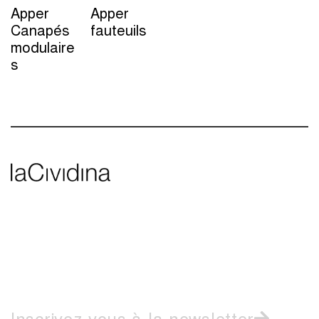
Apper
Apper
Canapés
fauteuils
modulaire
s
Inscrivez-vous à la newsletter