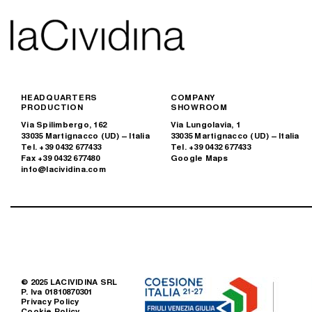
HEADQUARTERS
COMPANY
PRODUCTION
SHOWROOM
Via Spilimbergo, 162
Via Lungolavia, 1
33035 Martignacco (UD) – Italia
33035 Martignacco (UD) – Italia
Tel. +39 0432 677433
Tel. +39 0432 677433
Fax +39 0432 677480
Google Maps
info@lacividina.com
© 2025 LACIVIDINA SRL
P. Iva 01810870301
Privacy Policy
Cookie Policy